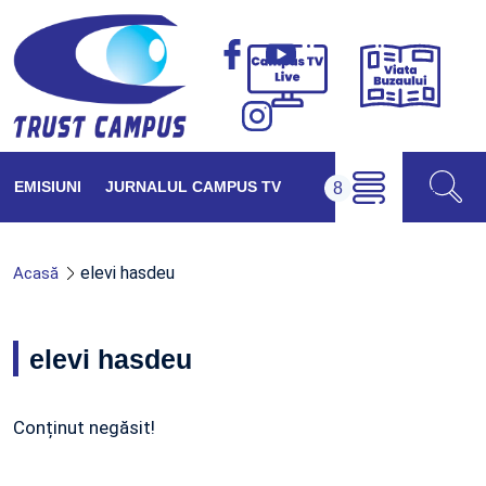
Viața
Campus
Buzăul
TV
Live
EMISIUNI
JURNALUL CAMPUS TV
elevi hasdeu
Acasă
elevi hasdeu
Conținut negăsit!