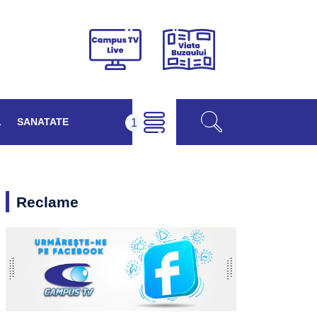
Viața
Campus
Buzăului
TV
Live
L
SANATATE
Reclame