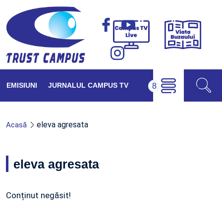
Viața
Campus
Buzăul
TV
Live
EMISIUNI
JURNALUL CAMPUS TV
eleva agresata
Acasă
eleva agresata
Conținut negăsit!