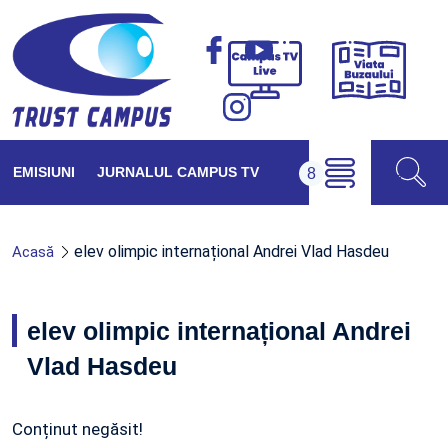
Viața
Campus
Buzăul
TV
Live
EMISIUNI
JURNALUL CAMPUS TV
elev olimpic internațional Andrei Vlad Hasdeu
Acasă
elev olimpic internațional Andrei
Vlad Hasdeu
Conținut negăsit!