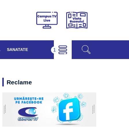
Viața
Campus
Buzăului
TV
Live
L
SANATATE
Reclame