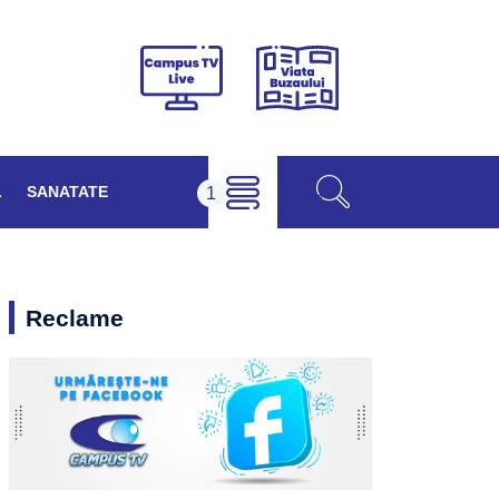
Viața
Campus
Buzăului
TV
Live
L
SANATATE
Reclame