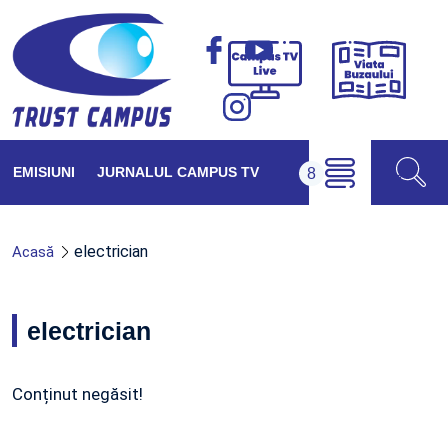
Viața
Campus
Buzăul
TV
Live
EMISIUNI
JURNALUL CAMPUS TV
electrician
Acasă
electrician
Conținut negăsit!