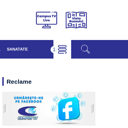
Viața
Campus
Buzăului
TV
Live
L
SANATATE
Reclame