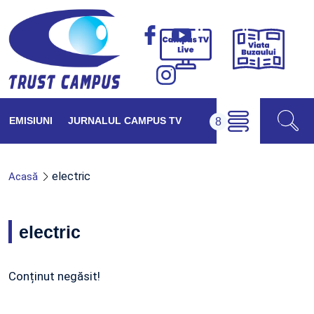
Viața
Campus
Buzăul
TV
Live
EMISIUNI
JURNALUL CAMPUS TV
electric
Acasă
electric
Conținut negăsit!