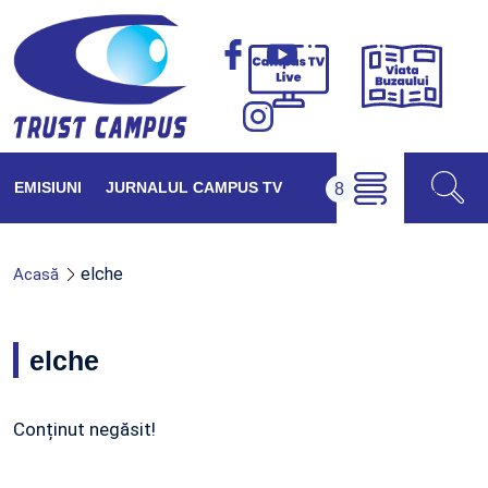
Viața
Campus
Buzăul
TV
Live
EMISIUNI
JURNALUL CAMPUS TV
elche
Acasă
elche
Conținut negăsit!