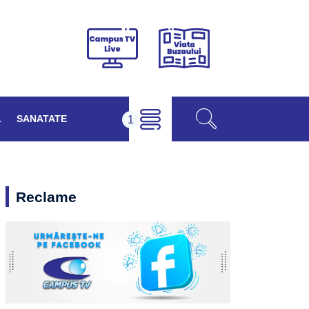
Viața
Campus
Buzăului
TV
Live
L
SANATATE
Reclame