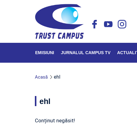
EMISIUNI
JURNALUL CAMPUS TV
ACTUALI
ehl
Acasă
ehl
Conținut negăsit!