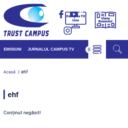
Viața
Campus
Buzăul
TV
Live
EMISIUNI
JURNALUL CAMPUS TV
ehf
Acasă
ehf
Conținut negăsit!