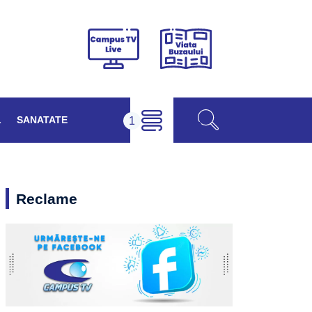
Viața
Campus
Buzăului
TV
Live
L
SANATATE
Reclame