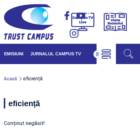
Viața
Campus
Buzăul
TV
Live
EMISIUNI
JURNALUL CAMPUS TV
eficiență
Acasă
eficiență
Conținut negăsit!