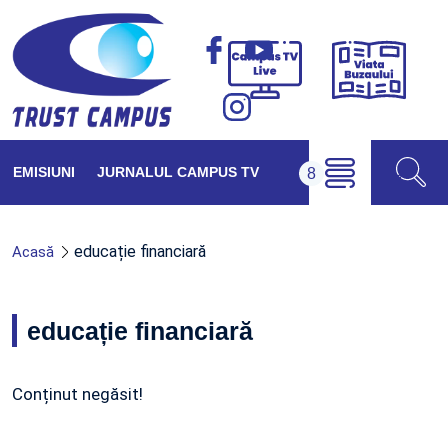
Viața
Campus
Buzăul
TV
Live
EMISIUNI
JURNALUL CAMPUS TV
educație financiară
Acasă
educație financiară
Conținut negăsit!