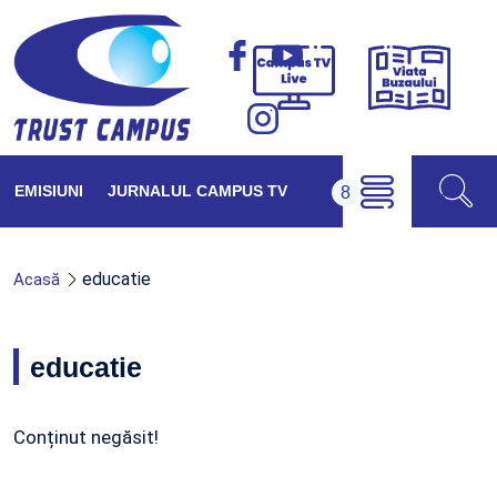
Viața
Campus
Buzăul
TV
Live
EMISIUNI
JURNALUL CAMPUS TV
educatie
Acasă
educatie
Conținut negăsit!