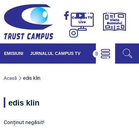
Viața
Campus
Buzăul
TV
Live
EMISIUNI
JURNALUL CAMPUS TV
edis klin
Acasă
edis klin
Conținut negăsit!