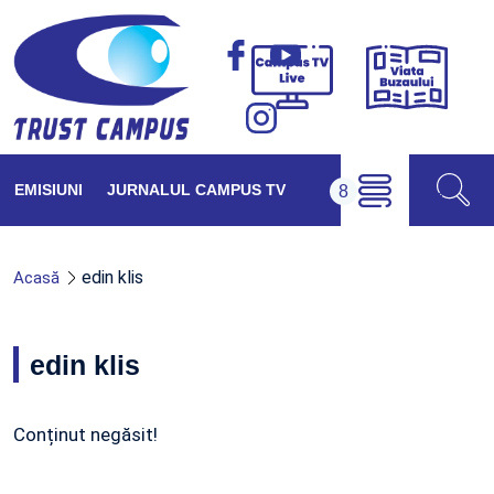
Viața
Campus
Buzăul
TV
Live
EMISIUNI
JURNALUL CAMPUS TV
edin klis
Acasă
edin klis
Conținut negăsit!