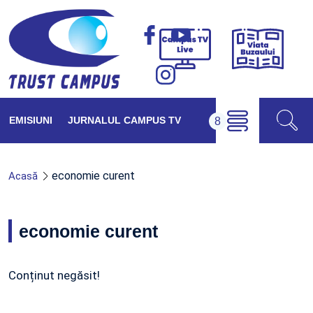
Viața
Campus
Buzăul
TV
Live
EMISIUNI
JURNALUL CAMPUS TV
economie curent
Acasă
economie curent
Conținut negăsit!