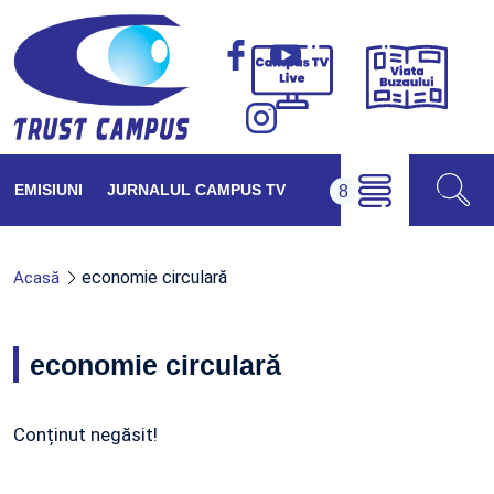
Viața
Campus
Buzăul
TV
Live
EMISIUNI
JURNALUL CAMPUS TV
economie circulară
Acasă
economie circulară
Conținut negăsit!