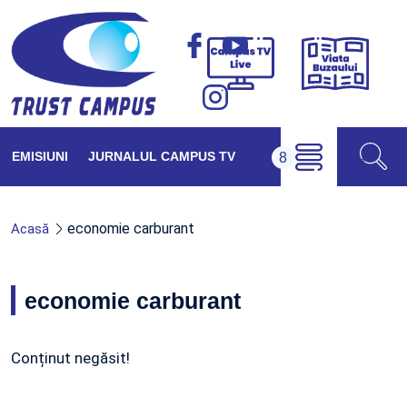
Viața
Campus
Buzăul
TV
Live
EMISIUNI
JURNALUL CAMPUS TV
economie carburant
Acasă
economie carburant
Conținut negăsit!