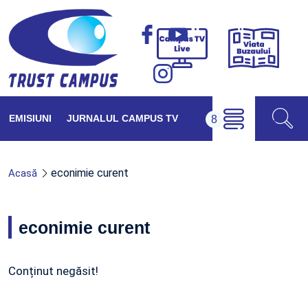
Viața
Campus
Buzăul
TV
Live
EMISIUNI
JURNALUL CAMPUS TV
econimie curent
Acasă
econimie curent
Conținut negăsit!