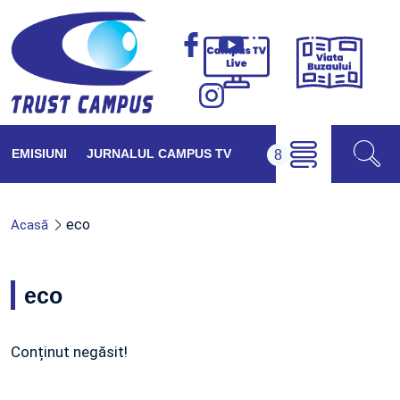
Viața
Campus
Buzăul
TV
Live
EMISIUNI
JURNALUL CAMPUS TV
eco
Acasă
eco
Conținut negăsit!