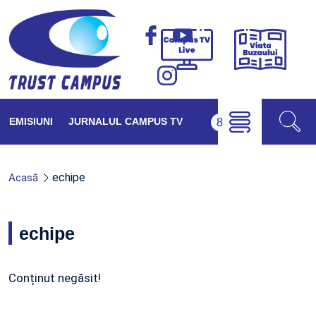
Viața
Campus
Buzăul
TV
Live
EMISIUNI
JURNALUL CAMPUS TV
echipe
Acasă
echipe
Conținut negăsit!