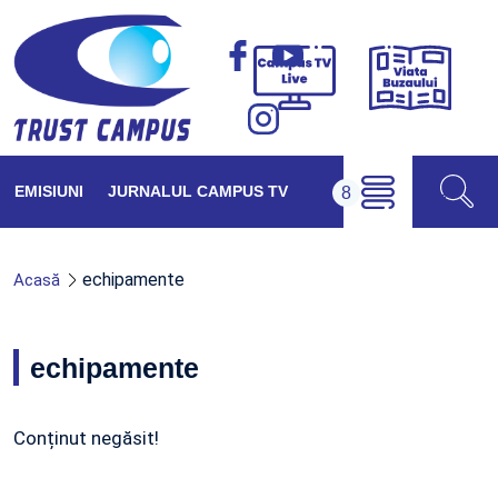
Viața
Campus
Buzăul
TV
Live
EMISIUNI
JURNALUL CAMPUS TV
echipamente
Acasă
echipamente
Conținut negăsit!