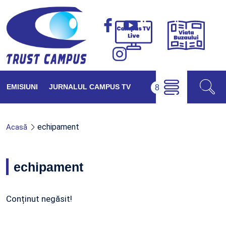
Viața
Campus
Buzăul
TV
Live
EMISIUNI
JURNALUL CAMPUS TV
echipament
Acasă
echipament
Conținut negăsit!