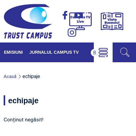
Viața
Campus
Buzăul
TV
Live
EMISIUNI
JURNALUL CAMPUS TV
echipaje
Acasă
echipaje
Conținut negăsit!