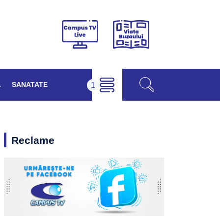
Viața
Campus
Buzăului
TV
Live
L
SANATATE
Reclame