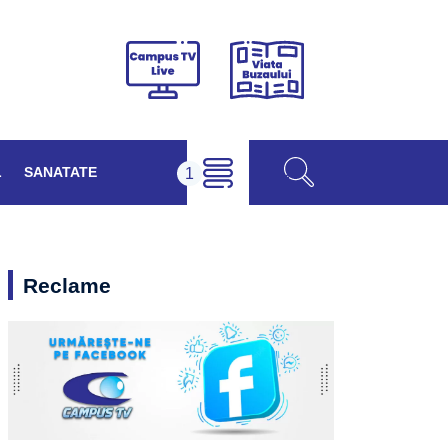
Viața
Campus
Buzăului
TV
Live
L
SANATATE
Reclame