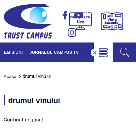
Viața
Campus
Buzăul
TV
Live
EMISIUNI
JURNALUL CAMPUS TV
drumul vinului
Acasă
drumul vinului
Conținut negăsit!