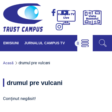
Viața
Campus
Buzăul
TV
Live
EMISIUNI
JURNALUL CAMPUS TV
drumul pre vulcani
Acasă
drumul pre vulcani
Conținut negăsit!