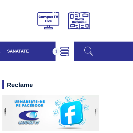
Viața
Campus
Buzăului
TV
Live
L
SANATATE
Reclame