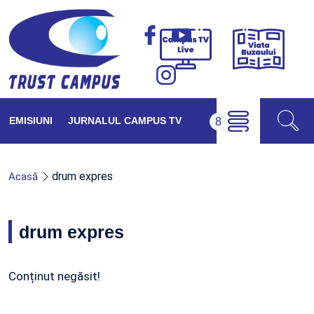
Viața
Campus
Buzăul
TV
Live
EMISIUNI
JURNALUL CAMPUS TV
drum expres
Acasă
drum expres
Conținut negăsit!