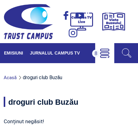
Viața
Campus
Buzăul
TV
Live
EMISIUNI
JURNALUL CAMPUS TV
droguri club Buzău
Acasă
droguri club Buzău
Conținut negăsit!