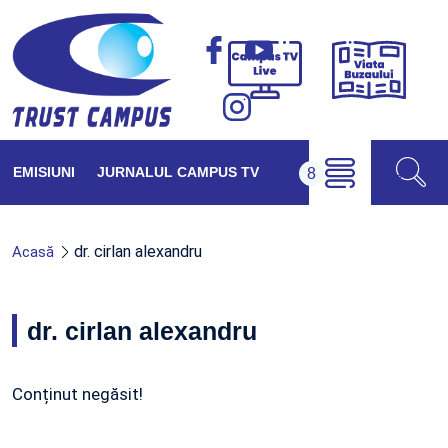
Viața
Campus
Buzăul
TV
Live
EMISIUNI
JURNALUL CAMPUS TV
dr. cirlan alexandru
Acasă
dr. cirlan alexandru
Conținut negăsit!