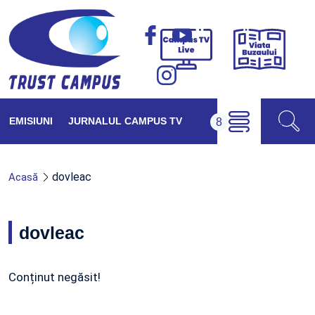
Viața
Campus
Buzăul
TV
Live
EMISIUNI
JURNALUL CAMPUS TV
dovleac
Acasă
dovleac
Conținut negăsit!