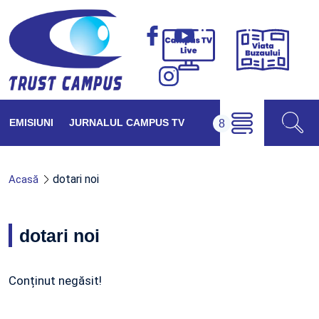
Viața
Campus
Buzăul
TV
Live
EMISIUNI
JURNALUL CAMPUS TV
dotari noi
Acasă
dotari noi
Conținut negăsit!