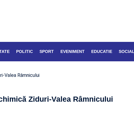
TATE
POLITIC
SPORT
EVENIMENT
EDUCATIE
SOCIA
uri-Valea Râmnicului
 chimică Ziduri-Valea Râmnicului