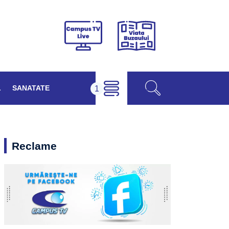
Viața
Campus
Buzăului
TV
Live
L
SANATATE
Reclame