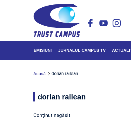
EMISIUNI
JURNALUL CAMPUS TV
ACTUALI
dorian railean
Acasă
dorian railean
Conținut negăsit!