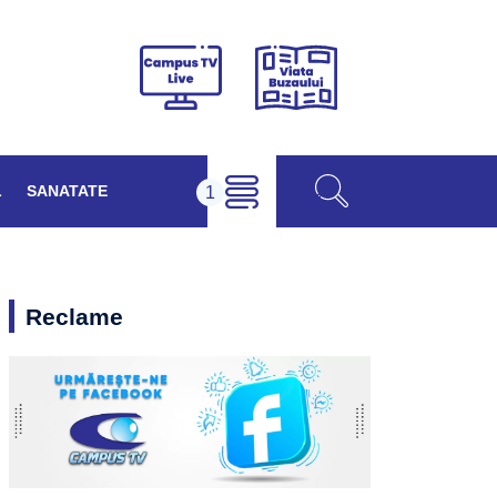
Viața
Campus
Buzăului
TV
Live
L
SANATATE
Reclame