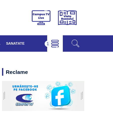
Viața
Campus
Buzăului
TV
Live
L
SANATATE
Reclame