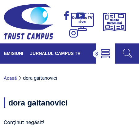
Viața
Campus
Buzăul
TV
Live
EMISIUNI
JURNALUL CAMPUS TV
dora gaitanovici
Acasă
dora gaitanovici
Conținut negăsit!