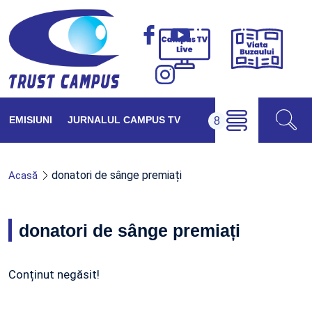
Viața
Campus
Buzăul
TV
Live
EMISIUNI
JURNALUL CAMPUS TV
donatori de sânge premiați
Acasă
donatori de sânge premiați
Conținut negăsit!