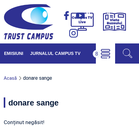
Viața
Campus
Buzăul
TV
Live
EMISIUNI
JURNALUL CAMPUS TV
donare sange
Acasă
donare sange
Conținut negăsit!