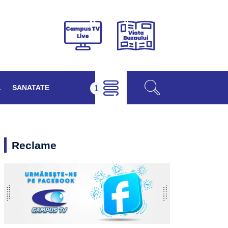
Viața
Campus
Buzăului
TV
Live
L
SANATATE
Reclame