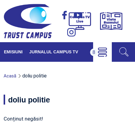
Viața
Campus
Buzăul
TV
Live
EMISIUNI
JURNALUL CAMPUS TV
doliu politie
Acasă
doliu politie
Conținut negăsit!