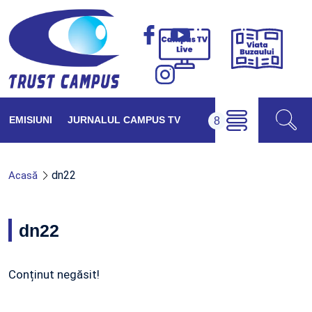
Viața
Campus
Buzăul
TV
Live
EMISIUNI
JURNALUL CAMPUS TV
dn22
Acasă
dn22
Conținut negăsit!