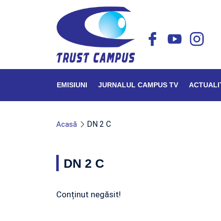
EMISIUNI
JURNALUL CAMPUS TV
ACTUALI
DN 2 C
Acasă
DN 2 C
Conținut negăsit!