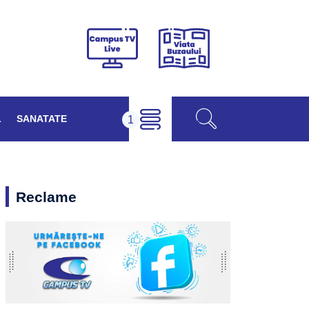
Viața
Campus
Buzăului
TV
Live
L
SANATATE
Reclame