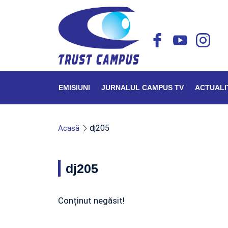
EMISIUNI
JURNALUL CAMPUS TV
ACTUALI
dj205
Acasă
dj205
Conținut negăsit!