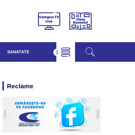
Viața
Campus
Buzăului
TV
Live
L
SANATATE
Reclame