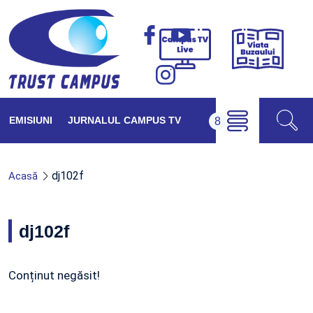
Viața
Campus
Buzăul
TV
Live
EMISIUNI
JURNALUL CAMPUS TV
dj102f
Acasă
dj102f
Conținut negăsit!