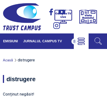
Viața
Campus
Buzăul
TV
Live
EMISIUNI
JURNALUL CAMPUS TV
distrugere
Acasă
distrugere
Conținut negăsit!